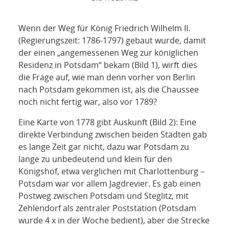
NETZWERK
SPONSORING
Wenn der Weg für König Friedrich Wilhelm II.
(Regierungszeit: 1786-1797) gebaut wurde, damit
KONTAKT
der einen „angemessenen Weg zur königlichen
Residenz in Potsdam“ bekam (Bild 1), wirft dies
die Frage auf, wie man denn vorher von Berlin
nach Potsdam gekommen ist, als die Chaussee
noch nicht fertig war, also vor 1789?
Eine Karte von 1778 gibt Auskunft (Bild 2): Eine
direkte Verbindung zwischen beiden Städten gab
es lange Zeit gar nicht, dazu war Potsdam zu
lange zu unbedeutend und klein für den
Königshof, etwa verglichen mit Charlottenburg –
Potsdam war vor allem Jagdrevier. Es gab einen
Postweg zwischen Potsdam und Steglitz, mit
Zehlendorf als zentraler Poststation (Potsdam
wurde 4 x in der Woche bedient), aber die Strecke