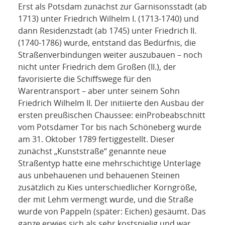
Erst als Potsdam zunächst zur Garnisonsstadt (ab
1713) unter Friedrich Wilhelm I. (1713-1740) und
dann Residenzstadt (ab 1745) unter Friedrich II.
(1740-1786) wurde, entstand das Bedürfnis, die
Straßenverbindungen weiter auszubauen – noch
nicht unter Friedrich dem Großen (II.), der
favorisierte die Schiffswege für den
Warentransport – aber unter seinem Sohn
Friedrich Wilhelm II. Der initiierte den Ausbau der
ersten preußischen Chaussee: einProbeabschnitt
vom Potsdamer Tor bis nach Schöneberg wurde
am 31. Oktober 1789 fertiggestellt. Dieser
zunächst „Kunststraße“ genannte neue
Straßentyp hatte eine mehrschichtige Unterlage
aus unbehauenen und behauenen Steinen
zusätzlich zu Kies unterschiedlicher Korngröße,
der mit Lehm vermengt wurde, und die Straße
wurde von Pappeln (später: Eichen) gesäumt. Das
ganze erwies sich als sehr kostspielig und war