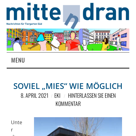
MENU
STARTSEITE
SOVIEL „MIES“ WIE MÖGLICH
MAGAZIN
8. APRIL 2021
EKI
HINTERLASSEN SIE EINEN
KOMMENTAR
ÜBER UNS
RUBRIKEN
Unte
r