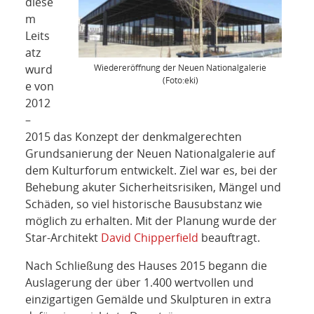
NETZWERK
diese
m
Leits
SPONSORING
atz
Wiedereröffnung der Neuen Nationalgalerie
wurd
KONTAKT
(Foto:eki)
e von
2012
–
2015 das Konzept der denkmalgerechten
Grundsanierung der Neuen Nationalgalerie auf
dem Kulturforum entwickelt. Ziel war es, bei der
Behebung akuter Sicherheitsrisiken, Mängel und
Schäden, so viel historische Bausubstanz wie
möglich zu erhalten. Mit der Planung wurde der
Star-Architekt
David Chipperfield
beauftragt.
Nach Schließung des Hauses 2015 begann die
Auslagerung der über 1.400 wertvollen und
einzigartigen Gemälde und Skulpturen in extra