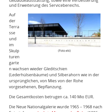
Gebäudeausstattung, sowie eine Verbesserung
und Erweiterung des Servicebereichs.
Auf
der
Terra
sse
und
im
Skulp
(Foto:eki)
turen
garte
n wachsen wieder Gleditschien
(Lederhülsenbäume) und Silberahorn wie in der
ursprünglichen, von Mies von der Rohe
vorgesehenen, Bepflanzung.
Die Gesamtkosten betrugen ca. 140 Mio EUR.
Die Neue Nationalgalerie wurde 1965 – 1968 nach