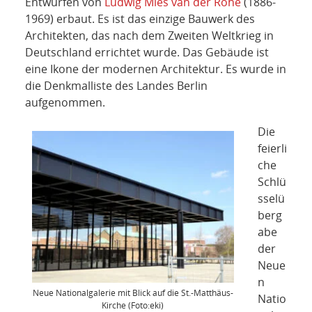
Entwürfen von
Ludwig Mies van der Rohe
(1886-
1969) erbaut. Es ist das einzige Bauwerk des
Architekten, das nach dem Zweiten Weltkrieg in
Deutschland errichtet wurde. Das Gebäude ist
eine Ikone der modernen Architektur. Es wurde in
die Denkmalliste des Landes Berlin
aufgenommen.
Die
feierli
che
Schlü
sselü
berg
abe
der
Neue
n
Neue Nationalgalerie mit Blick auf die St.-Matthäus-
Natio
Kirche (Foto:eki)