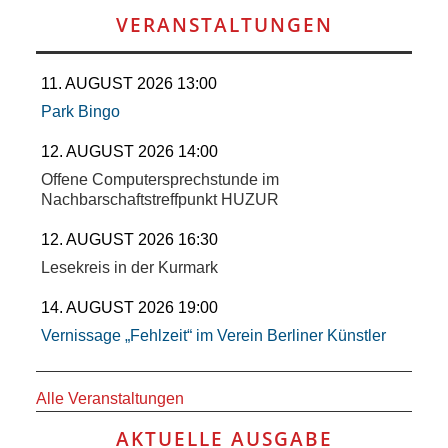
SCHULE
VERANSTALTUNGEN
KUNST
11. AUGUST 2026 13:00
UND
Park Bingo
KULTUR
12. AUGUST 2026 14:00
Offene Computersprechstunde im
Nachbarschaftstreffpunkt HUZUR
IN
12. AUGUST 2026 16:30
EIGENER
Lesekreis in der Kurmark
SACHE
14. AUGUST 2026 19:00
Vernissage „Fehlzeit“ im Verein Berliner Künstler
MITEINANDER
Alle Veranstaltungen
ÖFFENTLICHER
AKTUELLE AUSGABE