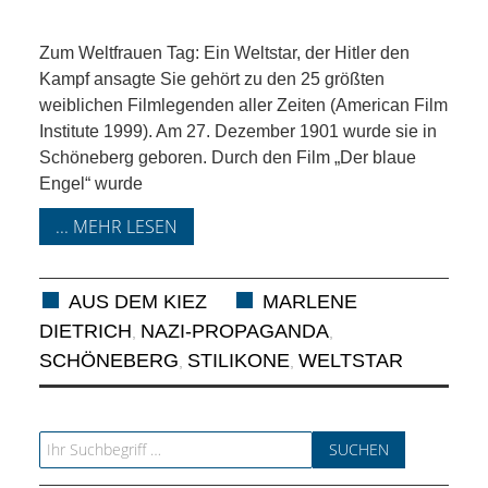
KIEK MA! /
MEINUNG
Zum Weltfrauen Tag: Ein Weltstar, der Hitler den
Kampf ansagte Sie gehört zu den 25 größten
AUS DEM
weiblichen Filmlegenden aller Zeiten (American Film
Institute 1999). Am 27. Dezember 1901 wurde sie in
Schöneberg geboren. Durch den Film „Der blaue
KIEZ
Engel“ wurde
GEWERBE
... MEHR LESEN
UND
AUS DEM KIEZ
MARLENE
GASTRONOMIE
DIETRICH
NAZI-PROPAGANDA
,
,
SCHÖNEBERG
STILIKONE
WELTSTAR
,
,
KINDER,
HERANWACHSENDE,
Search for: