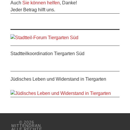
Auch
Sie können helfen
, Danke!
ANDERE
Jeder Betrag hilft uns.
BLICK
NETZWERK
SPONSORING
Stadtteilkoordination Tiergarten Süd
KONTAKT
Jüdisches Leben und Widerstand in Tiergarten
© 2026
MITTENDRAN.
ALLE RECHTE