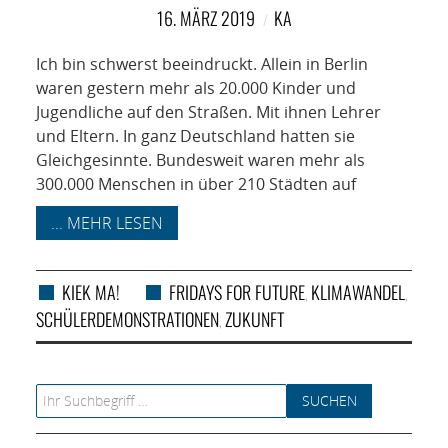
NETZWERK
16. MÄRZ 2019
KA
SPONSORING
Ich bin schwerst beeindruckt. Allein in Berlin
waren gestern mehr als 20.000 Kinder und
KONTAKT
Jugendliche auf den Straßen. Mit ihnen Lehrer
und Eltern. In ganz Deutschland hatten sie
Gleichgesinnte. Bundesweit waren mehr als
300.000 Menschen in über 210 Städten auf
... MEHR LESEN
KIEK MA!
FRIDAYS FOR FUTURE
KLIMAWANDEL
,
,
SCHÜLERDEMONSTRATIONEN
ZUKUNFT
,
Search for: