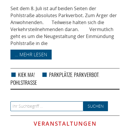
NETZWERK
Seit dem 8. Juli ist auf beiden Seiten der
SPONSORING
Pohlstraße absolutes Parkverbot. Zum Ärger der
Anwohnenden. Teilweise halten sich die
Verkehrsteilnehmenden daran. Vermutlich
KONTAKT
geht es um die Neugestaltung der Einmündung
Pohlstraße in die
... MEHR LESEN
KIEK MA!
PARKPLÄTZE
PARKVERBOT
,
,
POHLSTRASSE
Search for:
VERANSTALTUNGEN