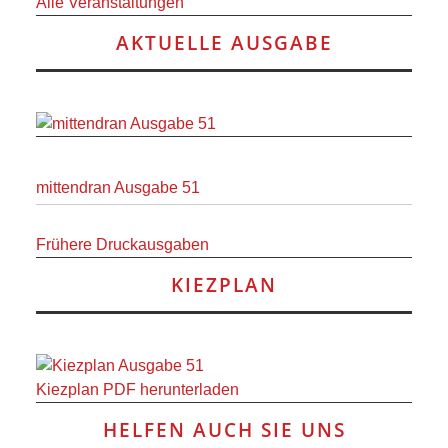
Alle Veranstaltungen
RAUM UND
AKTUELLE AUSGABE
VERKEHR
BAUEN
UND
mittendran Ausgabe 51
WOHNEN
Frühere Druckausgaben
SPORT
KIEZPLAN
UND
FREIZEIT
Kiezplan PDF herunterladen
DER
HELFEN AUCH SIE UNS