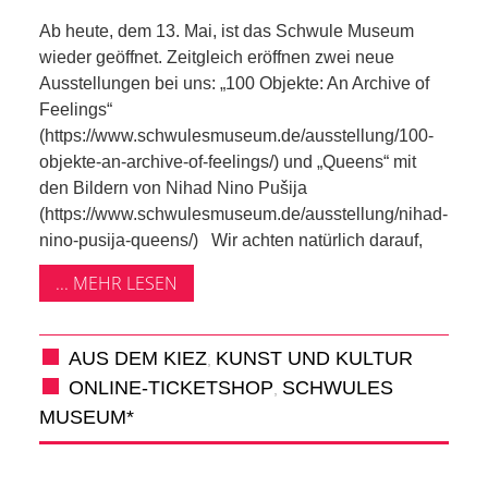
KIEK MA! /
Ab heute, dem 13. Mai, ist das Schwule Museum
MEINUNG
wieder geöffnet. Zeitgleich eröffnen zwei neue
Ausstellungen bei uns: „100 Objekte: An Archive of
AUS DEM
Feelings“
(https://www.schwulesmuseum.de/ausstellung/100-
KIEZ
objekte-an-archive-of-feelings/) und „Queens“ mit
den Bildern von Nihad Nino Pušija
GEWERBE
(https://www.schwulesmuseum.de/ausstellung/nihad-
nino-pusija-queens/) Wir achten natürlich darauf,
UND
... MEHR LESEN
GASTRONOMIE
AUS DEM KIEZ
KUNST UND KULTUR
,
KINDER,
ONLINE-TICKETSHOP
SCHWULES
,
MUSEUM*
HERANWACHSENDE,