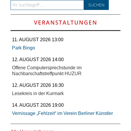
SCHULE
Search for:
KUNST
VERANSTALTUNGEN
UND
11. AUGUST 2026 13:00
KULTUR
Park Bingo
IN
12. AUGUST 2026 14:00
Offene Computersprechstunde im
EIGENER
Nachbarschaftstreffpunkt HUZUR
12. AUGUST 2026 16:30
SACHE
Lesekreis in der Kurmark
MITEINANDER
14. AUGUST 2026 19:00
Vernissage „Fehlzeit“ im Verein Berliner Künstler
ÖFFENTLICHER