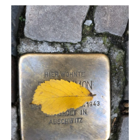
NETZWERK
SPONSORING
KONTAKT