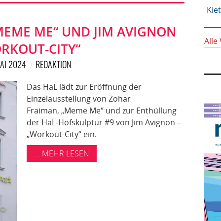
Kie
EME ME“ UND JIM AVIGNON
Alle
RKOUT-CITY“
MAI 2024
REDAKTION
Das HaL lädt zur Eröffnung der
Einzelausstellung von Zohar
Fraiman, „Meme Me“ und zur Enthüllung
der HaL-Hofskulptur #9 von Jim Avignon –
„Workout-City“ ein.
... MEHR LESEN