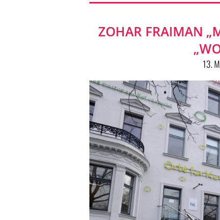
ZOHAR FRAIMAN „M
„WO
13. 