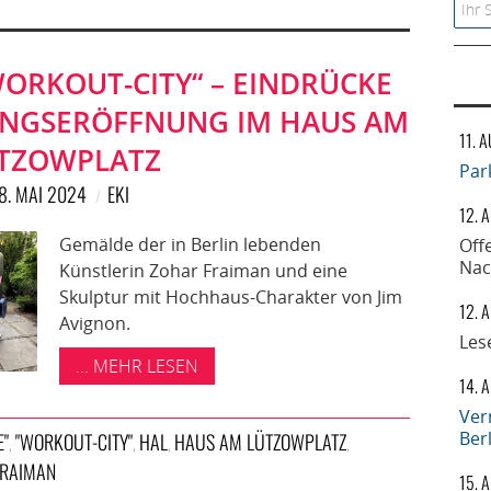
Searc
ORKOUT-CITY“ – EINDRÜCKE
UNGSERÖFFNUNG IM HAUS AM
11. 
TZOWPLATZ
Par
8. MAI 2024
EKI
12. 
Gemälde der in Berlin lebenden
Off
Nac
Künstlerin Zohar Fraiman und eine
Skulptur mit Hochhaus-Charakter von Jim
12. 
Avignon.
Les
... MEHR LESEN
14. 
Ver
Ber
E"
"WORKOUT-CITY"
HAL
HAUS AM LÜTZOWPLATZ
,
,
,
,
FRAIMAN
15. 