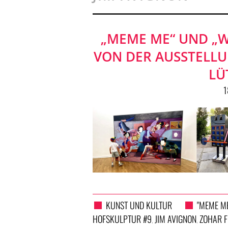
„MEME ME“ UND „W
VON DER AUSSTELL
LÜ
1
KUNST UND KULTUR
"MEME M
HOFSKULPTUR #9
JIM AVIGNON
ZOHAR 
,
,