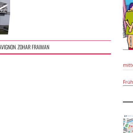
 AVIGNON
ZOHAR FRAIMAN
,
mitt
Frü