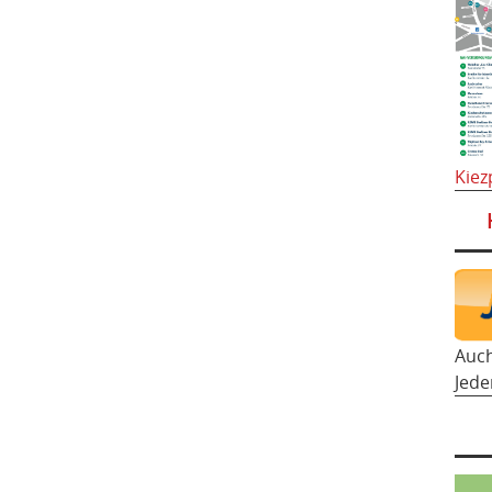
Kiez
Auc
Jede