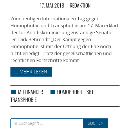
NETZWERK
17. MAI 2018
REDAKTION
SPONSORING
Zum heutigen Internationalen Tag gegen
Homophobie und Transphobie am 17. Mai erklärt
KONTAKT
der für Antidiskriminierung zuständige Senator
Dr. Dirk Behrendt: „Der Kampf gegen
Homophobe ist mit der Öffnung der Ehe noch
nicht erledigt. Trotz der gesellschaftlichen und
rechtlichen Fortschritte kommt
... MEHR LESEN
MITEINANDER
HOMOPHOBIE
LSBTI
,
,
TRANSPHOBIE
Search for: