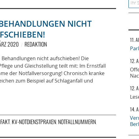
Searc
BEHANDLUNGEN NICHT
FSCHIEBEN!
11. 
ÄRZ 2020
REDAKTION
Par
 Behandlungen nicht aufschieben! Die
12. 
lege und Gleichstellung teilt mit: Im Ernstfall
Off
me der Notfallversorgung! Chronisch kranke
Nac
ichen zum Beispiel auf Schlaganfall und
12. 
Les
14. 
Ver
NFAKT
KV-NOTDIENSTPRAXEN
NOTFALLNUMMERN
,
,
,
Ber