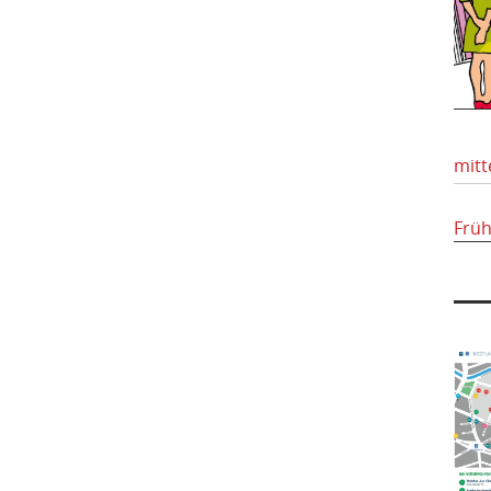
mitt
Frü