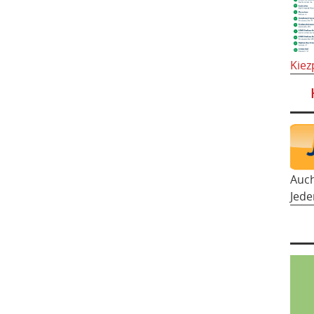
Kiez
Auc
Jede