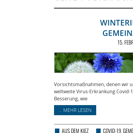
WINTERI
GEMEIN
15. FE
Vorsichtsmaßnahmen, denen wir un
weltweite Virus-Erkrankung Covid-
Besserung, wie
... MEHR LESEN
AUS DEM KIEZ
COVID-19
GEME
,