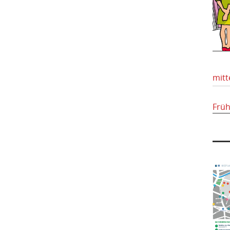
mitt
Frü