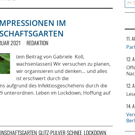
Searc
MPRESSIONEN IM
SCHAFTSGARTEN
11. 
BRUAR 2021
REDAKTION
Par
(ein Beitrag von Gabriele Koll,
12. 
wachsenlassen) Wir versuchen zu planen,
Off
wir organisieren und denken… und alles
Nac
ist erschwert durch die
12. 
s aufgrund des Infektiosgeschehens durch die
19 unterordnen. Leben im Lockdown, Hoffung auf
Les
14. 
Ver
Ber
INSCHAFTSGARTEN
GLITZ-PULVER-SCHNEE
LOCKDOWN
,
,
,