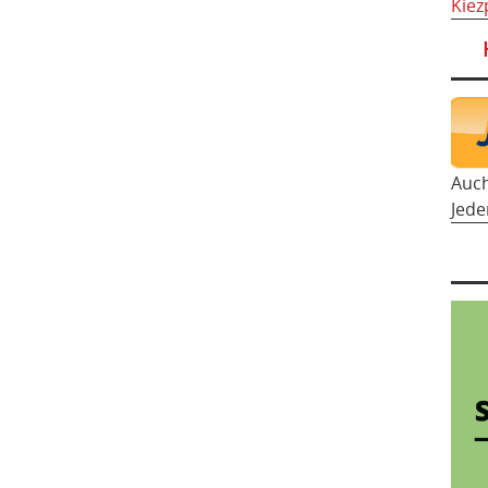
Kiez
Auc
Jede