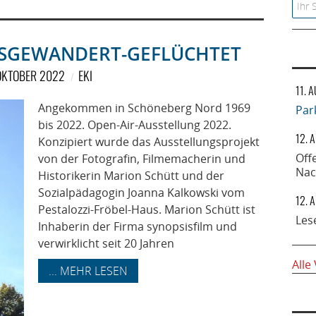
Searc
SGEWANDERT-GEFLÜCHTET
OKTOBER 2022
EKI
11. 
Angekommen in Schöneberg Nord 1969
Par
bis 2022. Open-Air-Ausstellung 2022.
12. 
Konzipiert wurde das Ausstellungsprojekt
Off
von der Fotografin, Filmemacherin und
Nac
Historikerin Marion Schütt und der
Sozialpädagogin Joanna Kalkowski vom
12. 
Pestalozzi-Fröbel-Haus. Marion Schütt ist
Les
Inhaberin der Firma synopsisfilm und
verwirklicht seit 20 Jahren
Alle
... MEHR LESEN