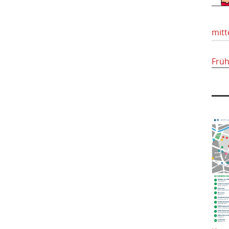
mitt
Frü