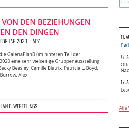
Searc
: VON DEN BEZIEHUNGEN
EN DEN DINGEN
11. 
 FEBRUAR 2020
APZ
Par
die GaleriaPlanB (im hinteren Teil der
12. 
2020 eine sehr vielseitige Gruppenausstellung
Off
ky Beasley, Camille Blatrix, Patricia L. Boyd,
Nac
 Burrow, Alex
12. 
Les
PLAN B
WERETHINGS
,
Alle