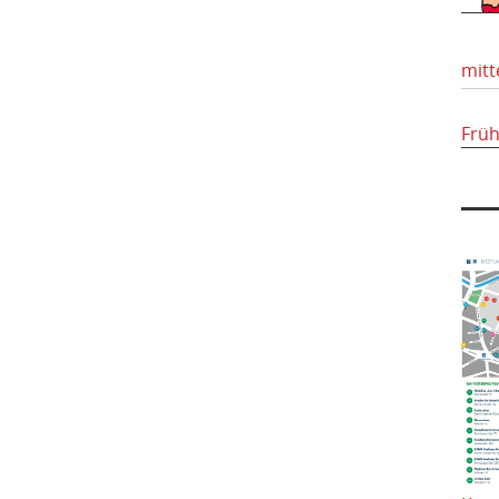
mitt
Frü