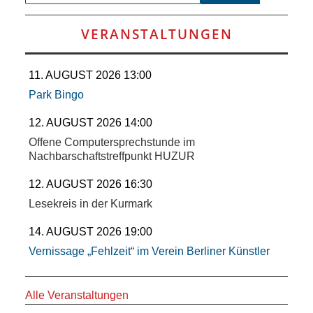
SCHULE
VERANSTALTUNGEN
KUNST
UND
11. AUGUST 2026 13:00
Park Bingo
KULTUR
12. AUGUST 2026 14:00
IN
Offene Computersprechstunde im
Nachbarschaftstreffpunkt HUZUR
EIGENER
12. AUGUST 2026 16:30
Lesekreis in der Kurmark
SACHE
14. AUGUST 2026 19:00
MITEINANDER
Vernissage „Fehlzeit“ im Verein Berliner Künstler
ÖFFENTLICHER
Alle Veranstaltungen