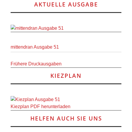
RAUM UND
AKTUELLE AUSGABE
VERKEHR
BAUEN
UND
mittendran Ausgabe 51
WOHNEN
Frühere Druckausgaben
KIEZPLAN
SPORT
UND
FREIZEIT
Kiezplan PDF herunterladen
HELFEN AUCH SIE UNS
DER