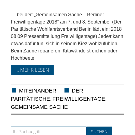
KIEK MA! /
MEINUNG
….bei der: „Gemeinsamen Sache – Berliner
Freiwilligentage 2018“ am 7. und 8. September (Der
AUS DEM
Paritätische Wohlfahrtsverband Berlin lädt ein: 2018
08 09 Pressemitteilung Freiwilligentage) Jede/r kann
etwas dafür tun, sich in seinem Kiez wohlzufühlen.
KIEZ
Beim Zäune reparieren, Kitawände streichen oder
Hochbeete
GEWERBE
... MEHR LESEN
UND
GASTRONOMIE
MITEINANDER
DER
PARITÄTISCHE
FREIWILLIGENTAGE
,
,
KINDER,
GEMEINSAME SACHE
HERANWACHSENDE,
Search for: