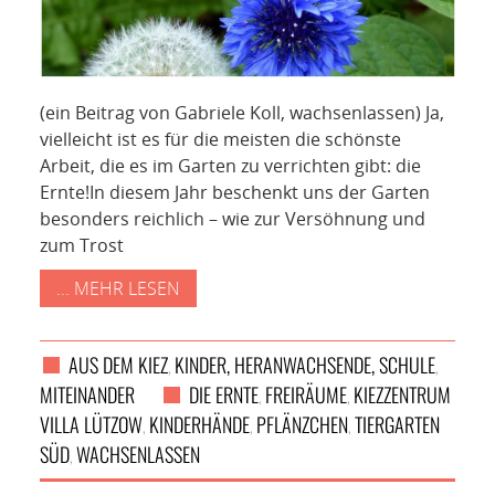
NETZWERK
SPONSORING
(ein Beitrag von Gabriele Koll, wachsenlassen) Ja,
KONTAKT
vielleicht ist es für die meisten die schönste
Arbeit, die es im Garten zu verrichten gibt: die
Ernte!In diesem Jahr beschenkt uns der Garten
besonders reichlich – wie zur Versöhnung und
zum Trost
... MEHR LESEN
AUS DEM KIEZ
KINDER, HERANWACHSENDE, SCHULE
,
,
MITEINANDER
DIE ERNTE
FREIRÄUME
KIEZZENTRUM
,
,
VILLA LÜTZOW
KINDERHÄNDE
PFLÄNZCHEN
TIERGARTEN
,
,
,
SÜD
WACHSENLASSEN
,