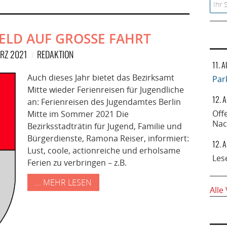
Searc
ELD AUF GROSSE FAHRT
ÄRZ 2021
REDAKTION
11. 
Auch dieses Jahr bietet das Bezirksamt
Par
Mitte wieder Ferienreisen für Jugendliche
12. 
an: Ferienreisen des Jugendamtes Berlin
Off
Mitte im Sommer 2021 Die
Nac
Bezirksstadträtin für Jugend, Familie und
Bürgerdienste, Ramona Reiser, informiert:
12. 
Lust, coole, actionreiche und erholsame
Les
Ferien zu verbringen – z.B.
... MEHR LESEN
Alle