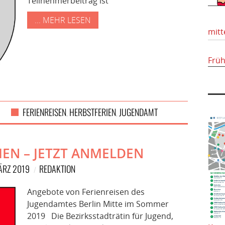
Teilnehmerbeitrag ist
... MEHR LESEN
mitt
Frü
FERIENREISEN
HERBSTFERIEN
JUGENDAMT
,
,
IEN – JETZT ANMELDEN
ÄRZ 2019
REDAKTION
Angebote von Ferienreisen des
Jugendamtes Berlin Mitte im Sommer
2019 Die Bezirksstadträtin für Jugend,