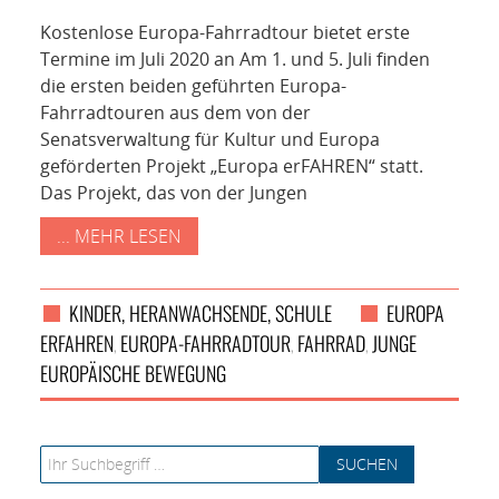
NETZWERK
Kostenlose Europa-Fahrradtour bietet erste
SPONSORING
Termine im Juli 2020 an Am 1. und 5. Juli finden
die ersten beiden geführten Europa-
Fahrradtouren aus dem von der
KONTAKT
Senatsverwaltung für Kultur und Europa
geförderten Projekt „Europa erFAHREN“ statt.
Das Projekt, das von der Jungen
... MEHR LESEN
KINDER, HERANWACHSENDE, SCHULE
EUROPA
ERFAHREN
EUROPA-FAHRRADTOUR
FAHRRAD
JUNGE
,
,
,
EUROPÄISCHE BEWEGUNG
Search for: