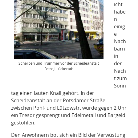
KIEK MA! /
icht
habe
MEINUNG
n
einig
AUS DEM KIEZ
e
Nach
GEWERBE UND
barn
in
GASTRONOMIE
der
Scherben und Trümmer vor der Scheideanstalt
Foto: J. Lückerath
Nach
KINDER,
t zum
Sonn
HERANWACHSENDE,
tag einen lauten Knall gehört. In der
Scheideanstalt an der Potsdamer Straße
SCHULE
zwischen Pohl- und Lützowstr. wurde gegen 2 Uhr
ein Tresor gesprengt und Edelmetall und Bargeld
KUNST UND
gestohlen.
Den Anwohnern bot sich ein Bild der Verwüstung: