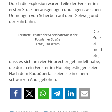
KULTUR
Durch die Explosion waren Teile der Fenster im
ersten Stock herausgeflogen und lagen zwischen
IN EIGENER
Unmengen von Scherben auf dem Gehweg und
der Fahrbahn.
SACHE
Die
Zerstörte Fenster der Scheideanstalt in der
MITEINANDER
Poliz
Potsdamer Straße
ei
Foto: J. Lückerath
meld
ÖFFENTLICHER
ete,
dass es sich um vier Einbrecher gehandelt habe,
RAUM UND
die durch ein Fenster im Hof eingestiegen seien.
Nach dem Raubüberfall seien sie in einem
VERKEHR
schwarzen Audi geflohen.
BAUEN UND
WOHNEN