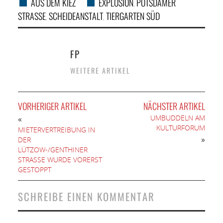
AUS DEM KIEZ
EXPLOSION
POTSDAMER
SPORT UND
,
STRASSE
SCHEIDEANSTALT
TIERGARTEN SÜD
,
,
FREIZEIT
DER ANDERE
FP
WEITERE ARTIKEL
BLICK
VORHERIGER ARTIKEL
NÄCHSTER ARTIKEL
NETZWERK
UMBUDDELN AM
«
KULTURFORUM
MIETERVERTREIBUNG IN
SPONSORING
»
DER
LÜTZOW-/GENTHINER
KONTAKT
STRASSE WURDE VORERST G
ESTOPPT
SCHREIBE EINEN KOMMENTAR