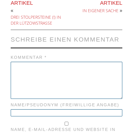
ARTIKEL
ARTIKEL
ANDERE
IN EIGENER SACHE
«
»
DREI STOLPERSTEINE (!) IN
BLICK
DER LÜTZOWSTRASSE
NETZWERK
SCHREIBE EINEN KOMMENTAR
SPONSORING
KOMMENTAR
*
KONTAKT
NAME/PSEUDONYM (FREIWILLIGE ANGABE)
NAME, E-MAIL-ADRESSE UND WEBSITE IN