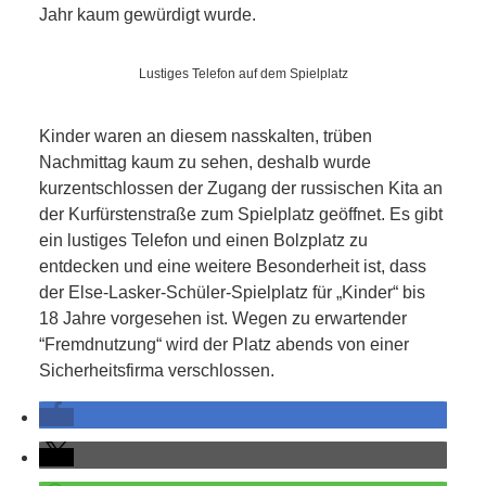
SCHULE
Jahr kaum gewürdigt wurde.
KUNST
Lustiges Telefon auf dem Spielplatz
UND
Kinder waren an diesem nasskalten, trüben
Nachmittag kaum zu sehen, deshalb wurde
KULTUR
kurzentschlossen der Zugang der russischen Kita an
der Kurfürstenstraße zum Spielplatz geöffnet. Es gibt
IN
ein lustiges Telefon und einen Bolzplatz zu
entdecken und eine weitere Besonderheit ist, dass
EIGENER
der Else-Lasker-Schüler-Spielplatz für „Kinder“ bis
18 Jahre vorgesehen ist. Wegen zu erwartender
SACHE
“Fremdnutzung“ wird der Platz abends von einer
Sicherheitsfirma verschlossen.
MITEINANDER
ÖFFENTLICHER