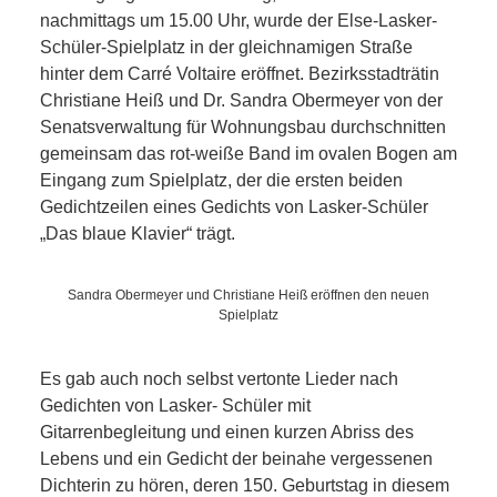
KIEK MA! /
nachmittags um 15.00 Uhr, wurde der Else-Lasker-
Schüler-Spielplatz in der gleichnamigen Straße
MEINUNG
hinter dem Carré Voltaire eröffnet. Bezirksstadträtin
Christiane Heiß und Dr. Sandra Obermeyer von der
AUS DEM
Senatsverwaltung für Wohnungsbau durchschnitten
gemeinsam das rot-weiße Band im ovalen Bogen am
KIEZ
Eingang zum Spielplatz, der die ersten beiden
Gedichtzeilen eines Gedichts von Lasker-Schüler
GEWERBE
„Das blaue Klavier“ trägt.
UND
Sandra Obermeyer und Christiane Heiß eröffnen den neuen
Spielplatz
GASTRONOMIE
Es gab auch noch selbst vertonte Lieder nach
KINDER,
Gedichten von Lasker- Schüler mit
Gitarrenbegleitung und einen kurzen Abriss des
HERANWACHSENDE,
Lebens und ein Gedicht der beinahe vergessenen
Dichterin zu hören, deren 150. Geburtstag in diesem