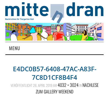
MENU
STARTSEITE
E4DC0B57-6408-47AC-A83F-
MAGAZIN
7C8D1CF8B4F4
ÜBER UNS
4032 × 3024
NACHLESE
VERÖFFENTLICHT
26. APRIL 2019
AM
IN
ZUM GALLERY WEEKEND
RUBRIKEN