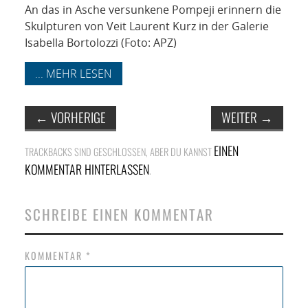
NETZWERK
An das in Asche versunkene Pompeji erinnern die
Skulpturen von Veit Laurent Kurz in der Galerie
SPONSORING
Isabella Bortolozzi (Foto: APZ)
KONTAKT
... MEHR LESEN
←
VORHERIGE
WEITER
→
EINEN
TRACKBACKS SIND GESCHLOSSEN, ABER DU KANNST
KOMMENTAR HINTERLASSEN
.
SCHREIBE EINEN KOMMENTAR
KOMMENTAR
*