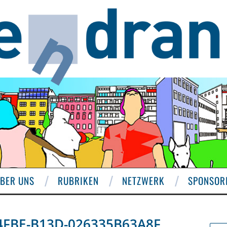
BER UNS
RUBRIKEN
NETZWERK
SPONSOR
4FBE-B13D-026335B63A8F