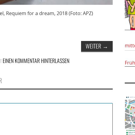
el, Requiem for a dream, 2018 (Foto: APZ)
WEITER
→
mitt
EINEN KOMMENTAR HINTERLASSEN
ST
.
Frü
R