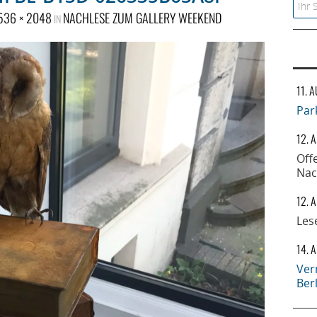
Searc
536 × 2048
NACHLESE ZUM GALLERY WEEKEND
IN
11. 
Par
12. 
Off
Nac
12. 
Les
14. 
Ver
Ber