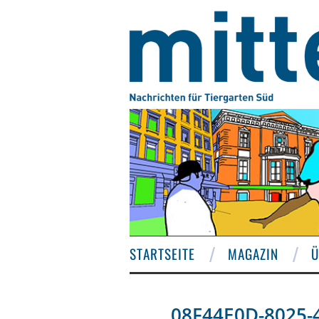
STARTSEITE
MAGAZIN
Ü
08F44E0D-8025-