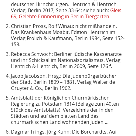
deutscher Hirnchirurgen. Hentrich & Hentrich
Verlag, Berlin 2017, Seite 33-64; siehe auch:
Gleis
69, Gelebte Erinnerung in Berlin-Tiergarten
.
Christian Pross, Rolf Winau: nicht mißhandeln.
Das Krankenhaus Moabit. Edition Hentrich im
Verlag Frölich & Kaufmann, Berlin 1984, Seite 152-
158.
Rebecca Schwoch: Berliner jüdische Kassenärzte
und ihr Schicksal im Nationalsozialismus. Verlag
Hentrich & Hentrich, Berlin 2009, Seite 126 f.
Jacob Jacobson, Hrsg.: Die Judenbürgerbücher
der Stadt Berlin 1809 – 1881. Verlag Walter de
Gruyter & Co., Berlin 1962.
Amtsblatt der Königlichen Churmärkischen
Regierung zu Potsdam 1814 (Beilage zum 40ten
Stück des Amtsblatts), Verzeichnis der in den
Städten und auf dem platten Land des
churmärkischen Land wohnenden Juden …
Dagmar Frings, Jörg Kuhn: Die Borchardts. Auf