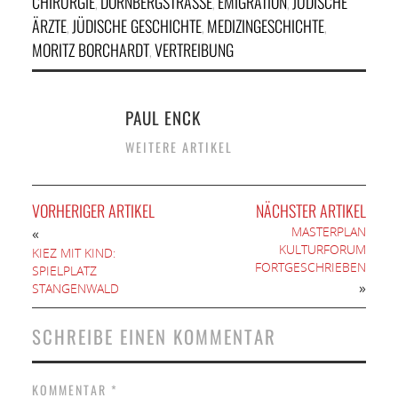
CHIRURGIE
DÖRNBERGSTRASSE
EMIGRATION
JÜDISCHE
,
,
,
ÄRZTE
JÜDISCHE GESCHICHTE
MEDIZINGESCHICHTE
,
,
,
MORITZ BORCHARDT
VERTREIBUNG
,
PAUL ENCK
WEITERE ARTIKEL
VORHERIGER ARTIKEL
NÄCHSTER ARTIKEL
MASTERPLAN
«
KULTURFORUM
KIEZ MIT KIND:
FORTGESCHRIEBEN
SPIELPLATZ
»
STANGENWALD
SCHREIBE EINEN KOMMENTAR
KOMMENTAR
*