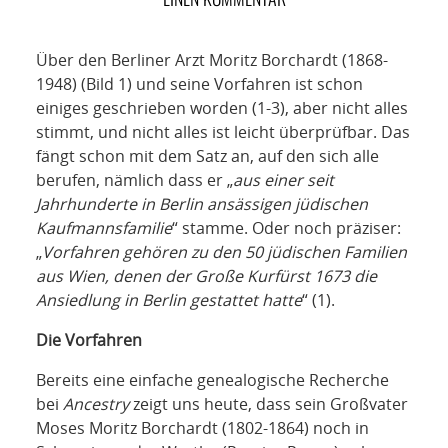
NETZWERK
SPONSORING
Über den Berliner Arzt Moritz Borchardt (1868-
1948) (Bild 1) und seine Vorfahren ist schon
KONTAKT
einiges geschrieben worden (1-3), aber nicht alles
stimmt, und nicht alles ist leicht überprüfbar. Das
fängt schon mit dem Satz an, auf den sich alle
berufen, nämlich dass er „
aus einer seit
Jahrhunderte in Berlin ansässigen jüdischen
Kaufmannsfamilie
“ stamme. Oder noch präziser:
„
Vorfahren gehören zu den 50 jüdischen Familien
aus Wien, denen der Große Kurfürst 1673 die
Ansiedlung in Berlin gestattet hatte
“ (1).
Die Vorfahren
Bereits eine einfache genealogische Recherche
bei
Ancestry
zeigt uns heute, dass sein Großvater
Moses Moritz Borchardt (1802-1864) noch in