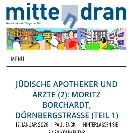
MENU
STARTSEITE
JÜDISCHE APOTHEKER UND
MAGAZIN
ÄRZTE (2): MORITZ
ÜBER UNS
BORCHARDT,
DÖRNBERGSTRASSE (TEIL 1)
RUBRIKEN
17. JANUAR 2026
PAUL ENCK
HINTERLASSEN SIE
EINEN KOMMENTAR