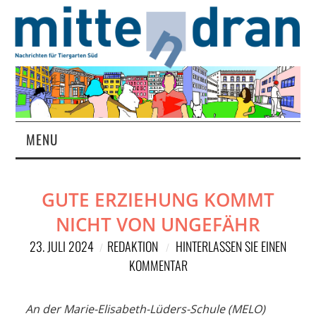
MENU
STARTSEITE
GUTE ERZIEHUNG KOMMT
MAGAZIN
NICHT VON UNGEFÄHR
ÜBER UNS
23. JULI 2024
REDAKTION
HINTERLASSEN SIE EINEN
KOMMENTAR
RUBRIKEN
An der Marie-Elisabeth-Lüders-Schule (MELO)