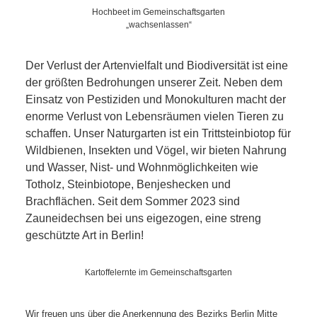
SCHULE
Hochbeet im Gemeinschaftsgarten
„wachsenlassen“
KUNST
Der Verlust der Artenvielfalt und Biodiversität ist eine
UND
der größten Bedrohungen unserer Zeit. Neben dem
Einsatz von Pestiziden und Monokulturen macht der
KULTUR
enorme Verlust von Lebensräumen vielen Tieren zu
schaffen. Unser Naturgarten ist ein Trittsteinbiotop für
IN
Wildbienen, Insekten und Vögel, wir bieten Nahrung
und Wasser, Nist- und Wohnmöglichkeiten wie
EIGENER
Totholz, Steinbiotope, Benjeshecken und
Brachflächen. Seit dem Sommer 2023 sind
SACHE
Zauneidechsen bei uns eigezogen, eine streng
geschützte Art in Berlin!
MITEINANDER
Kartoffelernte im Gemeinschaftsgarten
ÖFFENTLICHER
Wir freuen uns über die Anerkennung des Bezirks Berlin Mitte