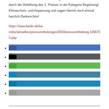
RAUM UND
durch die Verleihung des 1. Preises
in der Kategorie Begrünung/
Klimaschutz- und Anpassung und
sagen hiermit noch einmal
VERKEHR
herzlich Dankeschön!
BAUEN
https://www.berlin.de/ba-
mitte/aktuelles/pressemitteilungen/2024/pressemitteilung.145673
UND
3.php
WOHNEN
SPORT
UND
FREIZEIT
DER