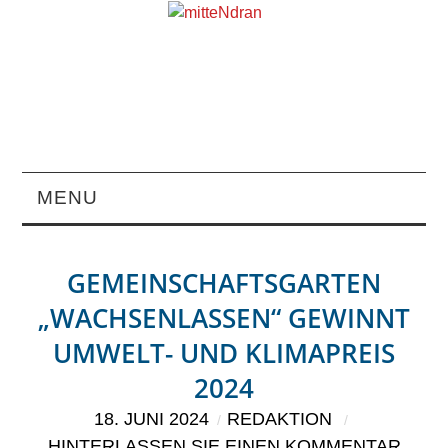
MENU
STARTSEITE
GEMEINSCHAFTSGARTEN
MAGAZIN
„WACHSENLASSEN“ GEWINNT
UMWELT- UND KLIMAPREIS
ÜBER UNS
2024
RUBRIKEN
18. JUNI 2024
REDAKTION
HINTERLASSEN SIE EINEN KOMMENTAR