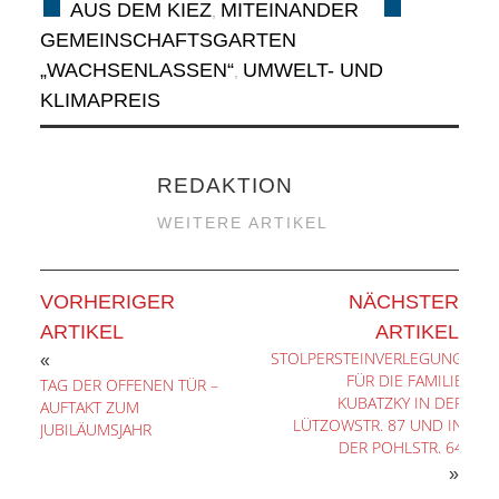
AUS DEM KIEZ
MITEINANDER
ANDERE
,
GEMEINSCHAFTSGARTEN
BLICK
„WACHSENLASSEN“
UMWELT- UND
,
KLIMAPREIS
NETZWERK
REDAKTION
SPONSORING
WEITERE ARTIKEL
KONTAKT
VORHERIGER
NÄCHSTER
ARTIKEL
ARTIKEL
STOLPERSTEINVERLEGUNG
«
FÜR DIE FAMILIE
TAG DER OFFENEN TÜR –
KUBATZKY IN DER
AUFTAKT ZUM
LÜTZOWSTR. 87 UND IN
JUBILÄUMSJAHR
DER POHLSTR. 64
»