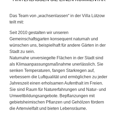
KIEK MA! /
MEINUNG
Das Team von „wachsenlassen“ in der Villa Lützow
teilt mit:
AUS DEM
Seit 2010 gestalten wir unseren
KIEZ
Gemeinschaftsgarten konsequent naturnah und
wünschen uns, beispielhaft für andere Gärten in der
Stadt zu sein.
GEWERBE
Naturnahe unversiegelte Flächen in der Stadt sind
als Klimaanpassungsmaßnahme unerlässlich. Sie
UND
senken Temperaturen, fangen Starkregen auf,
verbessern die Luftqualität und ermöglichen zu jeder
GASTRONOMIE
Jahreszeit einen erholsamen Aufenthalt im Freien.
Sie sind Raum für Naturerfahrungen und Natur- und
KINDER,
Umweltbildungsangebote. Bepflanzungen mit
gebietsheimischen Pflanzen und Gehölzen fördern
HERANWACHSENDE,
die Artenvielfalt und bieten Lebensräume.