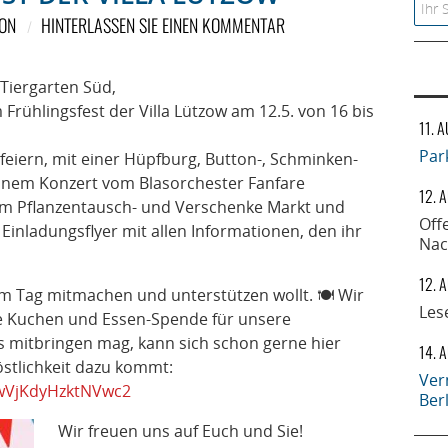
Searc
ON
HINTERLASSEN SIE EINEN KOMMENTAR
Tiergarten Süd,
 Frühlingsfest der Villa Lützow am 12.5. von 16 bis
11. 
Par
eiern, mit einer Hüpfburg, Button-, Schminken-
einem Konzert vom Blasorchester Fanfare
12. 
em Pflanzentausch- und Verschenke Markt und
Off
 Einladungsflyer mit allen Informationen, den ihr
Nac
12. 
em Tag mitmachen und unterstützen wollt. 🍽 Wir
Les
e Kuchen und Essen-Spende für unsere
s mitbringen mag, kann sich schon gerne hier
14. 
östlichkeit dazu kommt:
Ver
/ewVjKdyHzktNVwc2
Ber
Wir freuen uns auf Euch und Sie!