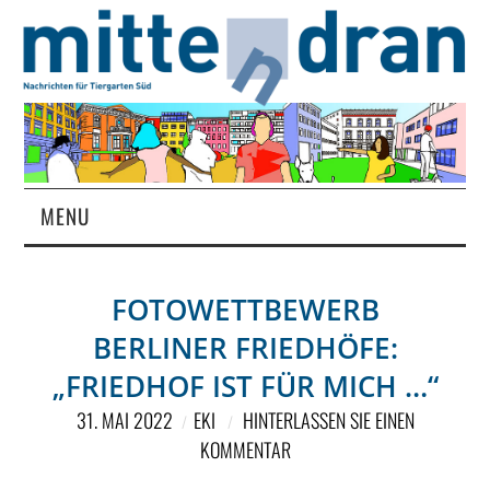
MENU
STARTSEITE
FOTOWETTBEWERB
MAGAZIN
BERLINER FRIEDHÖFE:
ÜBER UNS
„FRIEDHOF IST FÜR MICH …“
31. MAI 2022
EKI
HINTERLASSEN SIE EINEN
RUBRIKEN
KOMMENTAR