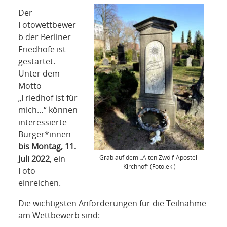
NETZWERK
Der
Fotowettbewer
SPONSORING
b der Berliner
Friedhöfe ist
KONTAKT
gestartet.
Unter dem
Motto
„Friedhof ist für
mich…“ können
interessierte
Bürger*innen
bis Montag, 11.
Grab auf dem „Alten Zwölf-Apostel-
Juli 2022
, ein
Kirchhof“ (Foto:eki)
Foto
einreichen.
Die wichtigsten Anforderungen für die Teilnahme
am Wettbewerb sind: