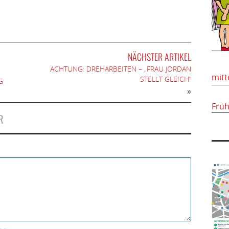
NÄCHSTER ARTIKEL
ACHTUNG: DREHARBEITEN – „FRAU JORDAN
mitt
STELLT GLEICH“
G
»
Frü
R