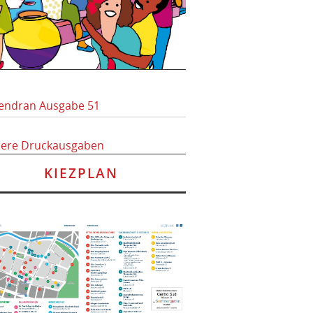
endran Ausgabe 51
here Druckausgaben
KIEZPLAN