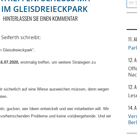
Searc
IM GLEISDREIECKPARK
HINTERLASSEN SIE EINEN KOMMENTAR
. Seiferth schreibt:
11. 
Par
m Gleisdreieckpark“,
12. 
6.07.2020,
erstmalig treffen, um weitere Strategien zu
Off
Nac
12. 
wir sicherlich auf eine Wiese ausweichen müssen, denn wegen
Les
hten.
14. 
ln, gucken, wer Ideen entwickelt und wer mitarbeiten will. Wir
Ver
it vorherrschenden Probleme und keine vorübergehende. Und wir
Ber