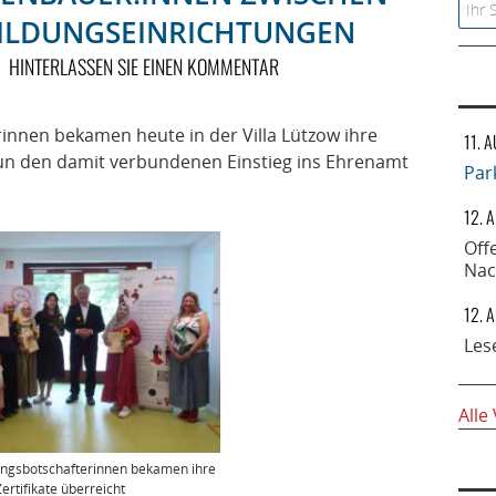
Searc
BILDUNGSEINRICHTUNGEN
HINTERLASSEN SIE EINEN KOMMENTAR
innen bekamen heute in der Villa Lützow ihre
11. 
nun den damit verbundenen Einstieg ins Ehrenamt
Par
12. 
Off
Nac
12. 
Les
Alle
ungsbotschafterinnen bekamen ihre
Zertifikate überreicht