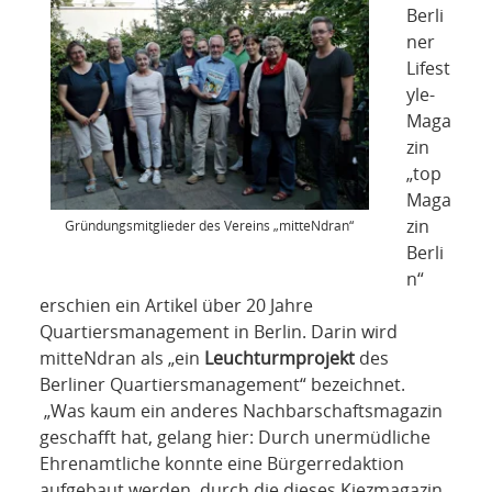
NETZWERK
Berli
ner
SPONSORING
Lifest
yle-
KONTAKT
Maga
zin
„top
Maga
zin
Gründungsmitglieder des Vereins „mitteNdran“
Berli
n“
erschien ein Artikel über 20 Jahre
Quartiersmanagement in Berlin. Darin wird
mitteNdran als „ein
Leuchturmprojekt
des
Berliner Quartiersmanagement“ bezeichnet.
„Was kaum ein anderes Nachbarschaftsmagazin
geschafft hat, gelang hier: Durch unermüdliche
Ehrenamtliche konnte eine Bürgerredaktion
aufgebaut werden, durch die dieses Kiezmagazin