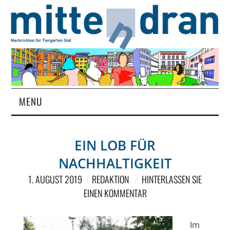
MENU
STARTSEITE
EIN LOB FÜR
MAGAZIN
NACHHALTIGKEIT
ÜBER UNS
1. AUGUST 2019
REDAKTION
HINTERLASSEN SIE
EINEN KOMMENTAR
RUBRIKEN
Im