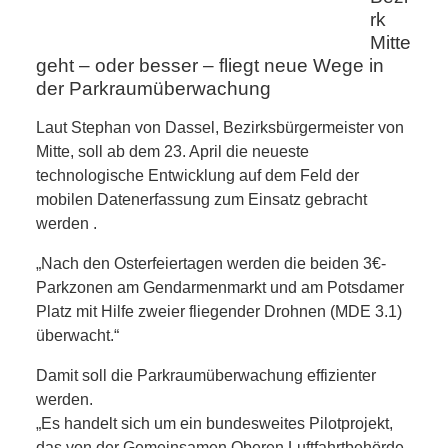
KIEK MA! /
rk
Mitte
MEINUNG
geht – oder besser – fliegt neue Wege in
der Parkraumüberwachung
AUS DEM
Laut Stephan von Dassel, Bezirksbürgermeister von
KIEZ
Mitte, soll ab dem 23. April die neueste
technologische Entwicklung auf dem Feld der
GEWERBE
mobilen Datenerfassung zum Einsatz gebracht
werden .
UND
„Nach den Osterfeiertagen werden die beiden 3€-
Parkzonen am Gendarmenmarkt und am Potsdamer
GASTRONOMIE
Platz mit Hilfe zweier fliegender Drohnen (MDE 3.1)
überwacht.“
KINDER,
Damit soll die Parkraumüberwachung effizienter
HERANWACHSENDE,
werden.
„Es handelt sich um ein bundesweites Pilotprojekt,
das von der Gemeinsamen Oberen Luftfahrtbehörde