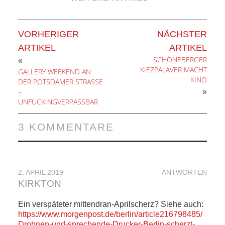
VORHERIGER
NÄCHSTER
ARTIKEL
ARTIKEL
SCHÖNEBERGER
«
KIEZPALAVER MACHT
GALLERY WEEKEND AN
KINO
DER POTSDAMER STRASSE
–
»
UNFUCKINGVERPASSBAR
3 KOMMENTARE
2. APRIL 2019
ANTWORTEN
KIRKTON
Ein verspäteter mittendran-Aprilscherz? Siehe auch:
https://www.morgenpost.de/berlin/article216798485/
Drohnen-und-sprechende-Drucker-Berlin-scherzt-