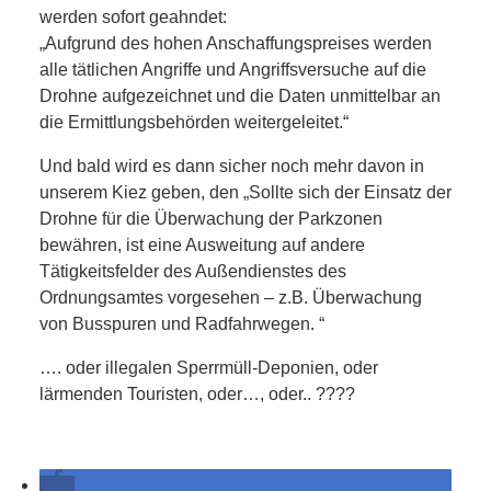
RAUM UND
werden sofort geahndet:
„Aufgrund des hohen Anschaffungspreises werden
VERKEHR
alle tätlichen Angriffe und Angriffsversuche auf die
Drohne aufgezeichnet und die Daten unmittelbar an
BAUEN
die Ermittlungsbehörden weitergeleitet.“
Und bald wird es dann sicher noch mehr davon in
UND
unserem Kiez geben, den „Sollte sich der Einsatz der
Drohne für die Überwachung der Parkzonen
WOHNEN
bewähren, ist eine Ausweitung auf andere
Tätigkeitsfelder des Außendienstes des
SPORT
Ordnungsamtes vorgesehen – z.B. Überwachung
von Busspuren und Radfahrwegen. “
UND
…. oder illegalen Sperrmüll-Deponien, oder
FREIZEIT
lärmenden Touristen, oder…, oder.. ????
DER