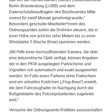
SCHULE
Berlin-Brandenburg (LUBB) und dem
Datenschutzbeauftragten des Bezirksamtes Mitte
KUNST
vorerst für zwölf Monate genehmigt wurde.“
Besonders geschulte Mitarbeiter*innen des
UND
Ordnungsamtes sollen die Drohnen steuern, die in
einer Höhe von acht bis zehn Metern bis zu einer
KULTUR
Windstärke 5 (frische Brise) operieren werden.
IN
„Mit Hilfe einer hochauflösenden Kamera, die über
eine telezentrische Optik verfügt, können Angaben
EIGENER
der in den PKW ausgelegten Parkscheine und
Vignetten voll automatisch und exakt ausgewertet
SACHE
werden. Im Falle eines Parkens ohne Parkschein
wird ein virtuelles Knöllchen („Flug-Bowi“) erstellt,
die dem Fahrzeughalter im Nachgang durch die
MITEINANDER
Bußgeldstelle des Polizeipräsidenten zugeleitet
wird.“
ÖFFENTLICHER
Versuche die Ordnungsamts-Robbies auszuschalten