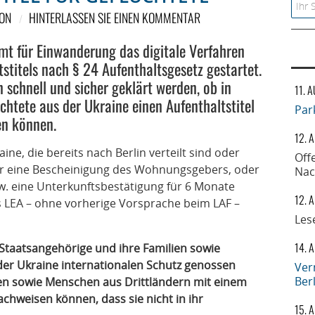
Searc
ON
HINTERLASSEN SIE EINEN KOMMENTAR
t für Einwanderung das digitale Verfahren
stitels nach § 24 Aufenthaltsgesetz gestartet.
 schnell und sicher geklärt werden, ob in
11. 
htete aus der Ukraine einen Aufenthaltstitel
Par
en können.
12. 
ine, die bereits nach Berlin verteilt sind oder
Off
r eine Bescheinigung des Wohnungsgebers, oder
Nac
w. eine Unterkunftsbestätigung für 6 Monate
12. 
s LEA – ohne vorherige Vorsprache beim LAF –
Les
14. 
e Staatsangehörige und ihre Familien sowie
der Ukraine internationalen Schutz genossen
Ver
Ber
en sowie Menschen aus Drittländern mit einem
nachweisen können, dass sie nicht in ihr
15. 