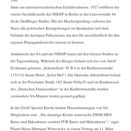
20er
Jahre zur nationalsozialistischen Einfallsschneise. 1927 eröffnete die
zweite Geschäftsstelle der NSDAP in Berlin in der Lützowstraße 44.
(Ecke Derfflinger Straße). Mit der Machtergreifung verboten die
Nazis alle politischen Kundgebungen im Sportpalast (auf dem
Gelände des heutigen Pallasseum), um den Ort ausschließlich für ihre
eigenen Propagandazwecke nutzen zu können.
Aufmärsche der SA und der NSDAP waren auf den breiten Straßen an
der Tagesordnung. Während des Krieges befand sich das von Adolf
Eichmann geleitete „Judenreferat“ IV B 4 in der Kurfürstenstraße
115/116 (heute Hotel „Sylter Hof“). Die Deutsche Arbeitsfront befand
sich in der Potsdamer Straße 182 (heute PallasT) und im Krankensaal
des „Deutschen Frauenordens“ in der Kurfürstenstraße wurden
verwundete SA-Männer wieder gesund gepflegt.
In der Zwölf Apostel Kirche fanden Massentrauungen von SA-
Mitgliedern statt. „Die damalige Kirche stand nicht ZWISCHEN
Kreuz und Hakenkreuz sondern FÜR Kreuz und Hakenkreuz“,“ sagte
Pfarrer Heinz-Hermann Wittrowsky in einem Vortrag am 11. März