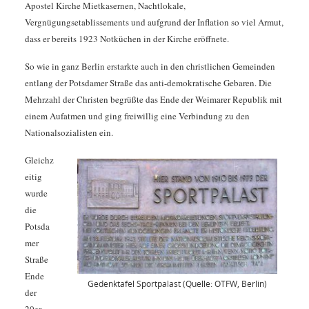
Apostel Kirche Mietkasernen, Nachtlokale,
Vergnügungsetablissements und aufgrund der Inflation so viel Armut,
dass er bereits 1923 Notküchen in der Kirche eröffnete.
So wie in ganz Berlin erstarkte auch in den christlichen Gemeinden
entlang der Potsdamer Straße das anti-demokratische Gebaren. Die
Mehrzahl der Christen begrüßte das Ende der Weimarer Republik mit
einem Aufatmen und ging freiwillig eine Verbindung zu den
Nationalsozialisten ein.
Gleichz
eitig
wurde
die
Potsda
mer
Straße
Ende
Gedenktafel Sportpalast (Quelle: OTFW, Berlin)
der