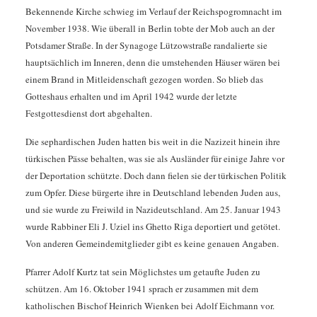
Bekennende Kirche schwieg im Verlauf der Reichspogromnacht im
November 1938. Wie überall in Berlin tobte der Mob auch an der
Potsdamer Straße. In der Synagoge Lützowstraße randalierte sie
hauptsächlich im Inneren, denn die umstehenden Häuser wären bei
einem Brand in Mitleidenschaft gezogen worden. So blieb das
Gotteshaus erhalten und im April 1942 wurde der letzte
Festgottesdienst dort abgehalten.
Die sephardischen Juden hatten bis weit in die Nazizeit hinein ihre
türkischen Pässe behalten, was sie als Ausländer für einige Jahre vor
der Deportation schützte. Doch dann fielen sie der türkischen Politik
zum Opfer. Diese bürgerte ihre in Deutschland lebenden Juden aus,
und sie wurde zu Freiwild in Nazideutschland. Am 25. Januar 1943
wurde Rabbiner Eli J. Uziel ins Ghetto Riga deportiert und getötet.
Von anderen Gemeindemitglieder gibt es keine genauen Angaben.
Pfarrer Adolf Kurtz tat sein Möglichstes um getaufte Juden zu
schützen. Am 16. Oktober 1941 sprach er zusammen mit dem
katholischen Bischof Heinrich Wienken bei Adolf Eichmann vor.