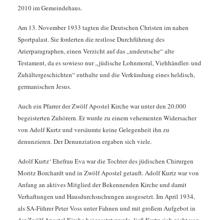
2010 im Gemeindehaus.
Am 13. November 1933 tagten die Deutschen Christen im nahen
Sportpalast. Sie forderten die restlose Durchführung des
Arierparagraphen, einen Verzicht auf das „undeutsche“ alte
Testament, da es sowieso nur „jüdische Lohnmoral, Viehhändler- und
Zuhältergeschichten“ enthalte und die Verkündung eines heldisch,
germanischen Jesus.
Auch ein Pfarrer der Zwölf Apostel Kirche war unter den 20.000
begeisterten Zuhörern. Er wurde zu einem vehementen Widersacher
von Adolf Kurtz und versäumte keine Gelegenheit ihn zu
denunzieren. Der Denunziation ergaben sich viele.
Adolf Kurtz‘ Ehefrau Eva war die Tochter des jüdischen Chirurgen
Moritz Borchardt und in Zwölf Apostel getauft. Adolf Kurtz war von
Anfang an aktives Mitglied der Bekennenden Kirche und damit
Verhaftungen und Hausdurchsuchungen ausgesetzt. Im April 1934,
als SA-Führer Peter Voss unter Fahnen und mit großem Aufgebot in