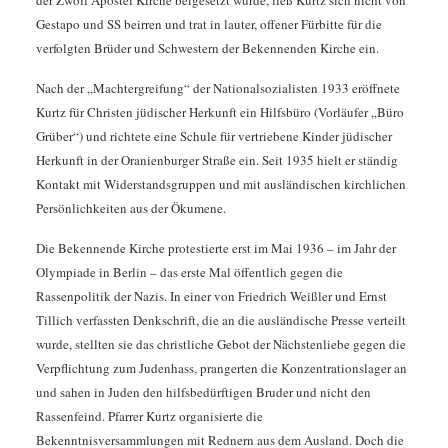
der Zwölf Apostel Kirche beigesetzt wurde, ließ Kurtz sich nicht von
Gestapo und SS beirren und trat in lauter, offener Fürbitte für die
verfolgten Brüder und Schwestern der Bekennenden Kirche ein.
Nach der „Machtergreifung“ der Nationalsozialisten 1933 eröffnete
Kurtz für Christen jüdischer Herkunft ein Hilfsbüro (Vorläufer „Büro
Grüber“) und richtete eine Schule für vertriebene Kinder jüdischer
Herkunft in der Oranienburger Straße ein. Seit 1935 hielt er ständig
Kontakt mit Widerstandsgruppen und mit ausländischen kirchlichen
Persönlichkeiten aus der Ökumene.
Die Bekennende Kirche protestierte erst im Mai 1936 – im Jahr der
Olympiade in Berlin – das erste Mal öffentlich gegen die
Rassenpolitik der Nazis. In einer von Friedrich Weißler und Ernst
Tillich verfassten Denkschrift, die an die ausländische Presse verteilt
wurde, stellten sie das christliche Gebot der Nächstenliebe gegen die
Verpflichtung zum Judenhass, prangerten die Konzentrationslager an
und sahen in Juden den hilfsbedürftigen Bruder und nicht den
Rassenfeind. Pfarrer Kurtz organisierte die
Bekenntnisversammlungen mit Rednern aus dem Ausland. Doch die