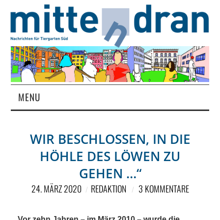
MENU
STARTSEITE
WIR BESCHLOSSEN, IN DIE
MAGAZIN
HÖHLE DES LÖWEN ZU
ÜBER UNS
GEHEN …“
24. MÄRZ 2020
REDAKTION
3 KOMMENTARE
RUBRIKEN
Vor zehn Jahren – im März 2010 – wurde die