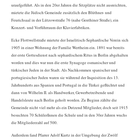
uraufgeführt. Als in den 20er Jahren die Sitzplätze nicht ausreichten,
mietete die Jüdisch Gemeinde zusätzlich den Blüthner- und
Feurichsaal in der Lützowstraße 76 (nahe Genthiner Straße), ein
Konzert- und Vorführraum der Klavierfabriken.
Ecke Flottwellstraße mietete der Israelitisch-Sephardische Verein sich
1905 in einer Wohnung der Familie Wertheim ein. 1891 war bereits
der erste Gottesdienst nach sephardischem Ritus in Berlin abgehalten
worden und dies war nun die erste Synagoge osmanischer und
türkischer Juden in der Stadt. Als Nachkommen spanischer und
portugiesischer Juden waren sie während der Inquisition des 13.
Jahrhunderts aus Spanien und Portugal in die Türkei geflüchtet und
dann von Wilhelm II. als Handwerker, Gewerbetreibende und
Handelsleute nach Berlin geholt worden. Zu Beginn zählte die
Gemeinde nicht viel mehr als ein Dutzend Mitglieder, doch seit 1915
besuchten 70 SchülerInnen die Schule und in den 30er Jahren wuchs
die Mitgliederzahl auf 500.
Außerdem fand Pfarrer Adolf Kurtz in der Umgebung der Zwölf