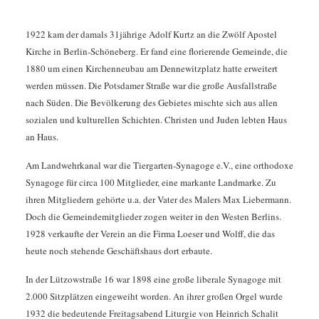
1922 kam der damals 31jährige Adolf Kurtz an die Zwölf Apostel
Kirche in Berlin-Schöneberg. Er fand eine florierende Gemeinde, die
1880 um einen Kirchenneubau am Dennewitzplatz hatte erweitert
werden müssen. Die Potsdamer Straße war die große Ausfallstraße
nach Süden. Die Bevölkerung des Gebietes mischte sich aus allen
sozialen und kulturellen Schichten. Christen und Juden lebten Haus
an Haus.
Am Landwehrkanal war die Tiergarten-Synagoge e.V., eine orthodoxe
Synagoge für circa 100 Mitglieder, eine markante Landmarke. Zu
ihren Mitgliedern gehörte u.a. der Vater des Malers Max Liebermann.
Doch die Gemeindemitglieder zogen weiter in den Westen Berlins.
1928 verkaufte der Verein an die Firma Loeser und Wolff, die das
heute noch stehende Geschäftshaus dort erbaute.
In der Lützowstraße 16 war 1898 eine große liberale Synagoge mit
2.000 Sitzplätzen eingeweiht worden. An ihrer großen Orgel wurde
1932 die bedeutende Freitagsabend Liturgie von Heinrich Schalit