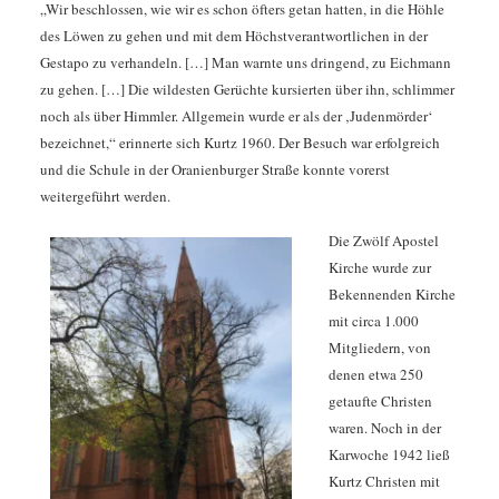
„Wir beschlossen, wie wir es schon öfters getan hatten, in die Höhle
des Löwen zu gehen und mit dem Höchstverantwortlichen in der
Gestapo zu verhandeln. […] Man warnte uns dringend, zu Eichmann
zu gehen. […] Die wildesten Gerüchte kursierten über ihn, schlimmer
noch als über Himmler. Allgemein wurde er als der ‚Judenmörder‘
bezeichnet,“ erinnerte sich Kurtz 1960. Der Besuch war erfolgreich
und die Schule in der Oranienburger Straße konnte vorerst
weitergeführt werden.
Die Zwölf Apostel
Kirche wurde zur
Bekennenden Kirche
mit circa 1.000
Mitgliedern, von
denen etwa 250
getaufte Christen
waren. Noch in der
Karwoche 1942 ließ
Kurtz Christen mit