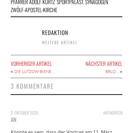
PFARRER ADOLF KURTZ
SPORTPALAST
SYNAGOGEN
,
,
,
ZWÖLF-APOSTEL-KIRCHE
REDAKTION
WEITERE ARTIKEL
VORHERIGER ARTIKEL
NÄCHSTER ARTIKEL
«
»
DIE LÜTZOW-BIENE….
BRLO…
3 KOMMENTARE
2. OKTOBER 2020
ANTWORTEN
AN
Könnte es sein, dass der Vortrag am 11. März