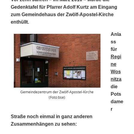
NETZWERK
Gedenktafel für Pfarrer Adolf Kurtz am Eingang
zum Gemeindehaus der Zwölf-Apostel-Kirche
SPONSORING
enthüllt.
KONTAKT
Anla
ss
für
Regi
ne
Wos
nitza
die
Gemeindezentrum der Zwölf-Apostel-Kirche
Pots
(Foto:bse)
dame
r
Straße noch einmal in ganz anderen
Zusammenhängen zu sehen: