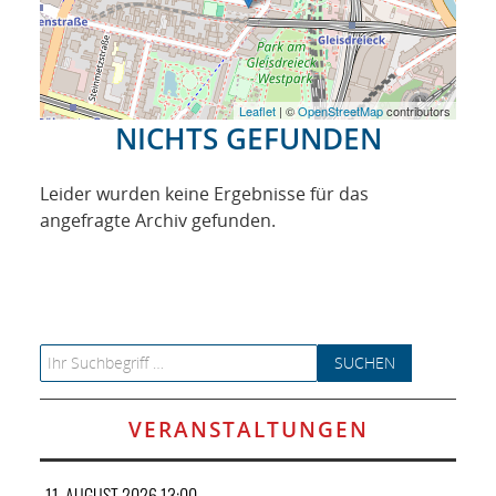
NETZWERK
SPONSORING
KONTAKT
Leaflet
| ©
OpenStreetMap
contributors
NICHTS GEFUNDEN
Leider wurden keine Ergebnisse für das
angefragte Archiv gefunden.
Search for:
VERANSTALTUNGEN
11. AUGUST 2026 13:00