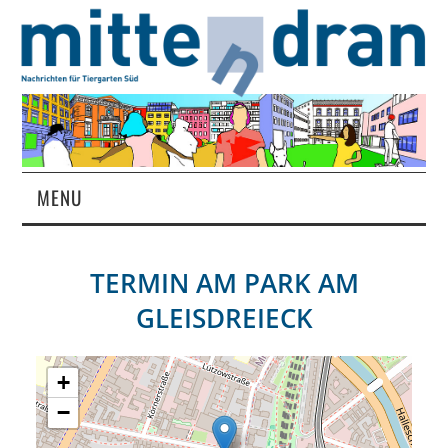
MENU
STARTSEITE
TERMIN AM
PARK AM
MAGAZIN
GLEISDREIECK
ÜBER UNS
+
RUBRIKEN
−