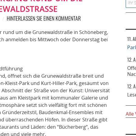
Searc
WALDSTRASSE
HINTERLASSEN SIE EINEN KOMMENTAR
r rund um die Grunewaldstraße in Schöneberg,
11. 
ch anmelden bis Mittwoch oder Donnerstag bei
Par
12. 
Off
adtführung
Nac
, öffnet sich die Grunewaldstraße breit und
on-Kleist-Park und Kurt-Hiller-Park, gesäumt von
12. 
 Abschnitt der Straße von der Kunst: Universität
Les
 Haus am Kleistpark mit kommunaler Galerie und
mosphäre setzt sich vielfältig fort mit schönen
Gründerzeitstil, Baudenkmal-Ensembles mit
Alle
 überraschenden Höfen. In dieser Straße gibt
estaurants und Läden: den “Bücherberg“, das
den und viele mehr.