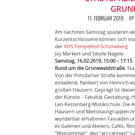
GRUNE
11. FEBRUAR 2019
FP
Am nächsten Samstag spazieren wi
Kurzentschlossene können sich no
der
VHS Tempelhof-Schöneberg
Joy Markert und Sibylle Nägele
Samstag, 16.02.2019, 15:00 – 17:15
Rund um die Grunewaldstraße
, St
Von der Potsdamer Straße kommend
einladend, flankiert von Heinrich-v
großen Häusern. Geprägt ist dieser
der Künste – Fakultät Gestaltung,
Leo-Kestenberg-Musikschule. Die At
Häusern und Mietshausgruppen im 
wunderbar erhaltenen Fassaden und
es Galerien und Ateliers, Cafés, R
“Weinzimmer“, den “art rahmen“-La