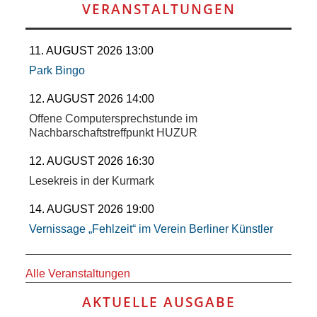
SCHULE
VERANSTALTUNGEN
KUNST
11. AUGUST 2026 13:00
Park Bingo
UND
12. AUGUST 2026 14:00
KULTUR
Offene Computersprechstunde im
Nachbarschaftstreffpunkt HUZUR
IN
12. AUGUST 2026 16:30
EIGENER
Lesekreis in der Kurmark
14. AUGUST 2026 19:00
SACHE
Vernissage „Fehlzeit“ im Verein Berliner Künstler
MITEINANDER
Alle Veranstaltungen
ÖFFENTLICHER
AKTUELLE AUSGABE