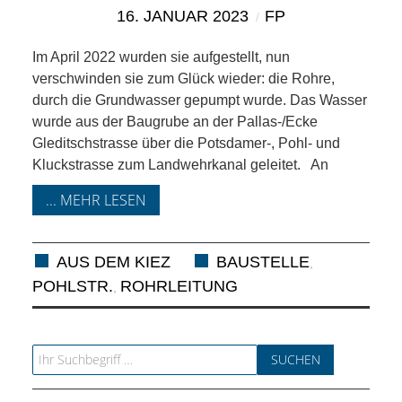
KIEK MA! /
16. JANUAR 2023
FP
MEINUNG
Im April 2022 wurden sie aufgestellt, nun
verschwinden sie zum Glück wieder: die Rohre,
AUS DEM
durch die Grundwasser gepumpt wurde. Das Wasser
wurde aus der Baugrube an der Pallas-/Ecke
KIEZ
Gleditschstrasse über die Potsdamer-, Pohl- und
Kluckstrasse zum Landwehrkanal geleitet. An
GEWERBE
... MEHR LESEN
UND
AUS DEM KIEZ
BAUSTELLE
,
GASTRONOMIE
POHLSTR.
ROHRLEITUNG
,
KINDER,
Search for:
HERANWACHSENDE,