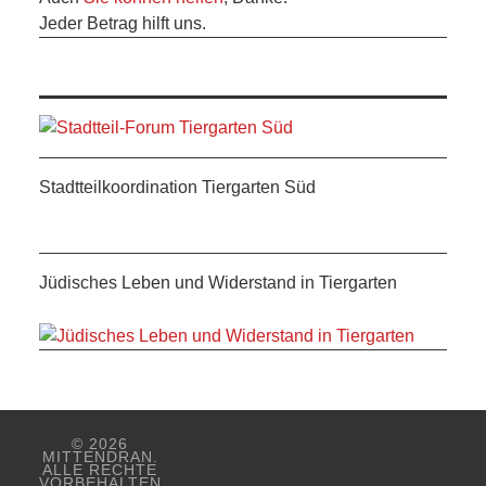
ANDERE
Jeder Betrag hilft uns.
BLICK
NETZWERK
SPONSORING
Stadtteilkoordination Tiergarten Süd
KONTAKT
Jüdisches Leben und Widerstand in Tiergarten
© 2026
MITTENDRAN.
ALLE RECHTE
VORBEHALTEN.