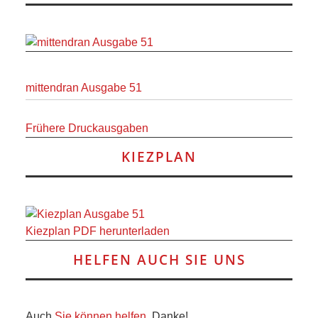
RAUM UND
VERKEHR
BAUEN
mittendran Ausgabe 51
UND
Frühere Druckausgaben
WOHNEN
KIEZPLAN
SPORT
UND
Kiezplan PDF herunterladen
FREIZEIT
HELFEN AUCH SIE UNS
DER
Auch
Sie können helfen
, Danke!