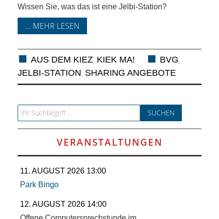
KIEK MA! /
Wissen Sie, was das ist eine Jelbi-Station?
MEINUNG
... MEHR LESEN
AUS DEM
AUS DEM KIEZ
KIEK MA!
BVG
,
,
KIEZ
JELBI-STATION
SHARING ANGEBOTE
,
GEWERBE
Search for:
UND
VERANSTALTUNGEN
GASTRONOMIE
KINDER,
11. AUGUST 2026 13:00
Park Bingo
HERANWACHSENDE,
12. AUGUST 2026 14:00
Offene Computersprechstunde im