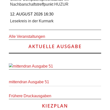
SCHULE
Nachbarschaftstreffpunkt HUZUR
KUNST
12. AUGUST 2026 16:30
Lesekreis in der Kurmark
UND
Alle Veranstaltungen
KULTUR
AKTUELLE AUSGABE
IN
EIGENER
SACHE
mittendran Ausgabe 51
MITEINANDER
Frühere Druckausgaben
ÖFFENTLICHER
KIEZPLAN