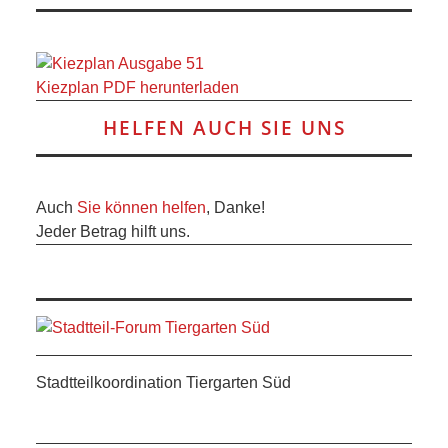
RAUM UND
VERKEHR
Kiezplan PDF herunterladen
BAUEN
HELFEN AUCH SIE UNS
UND
WOHNEN
Auch
Sie können helfen
, Danke!
Jeder Betrag hilft uns.
SPORT
UND
FREIZEIT
Stadtteilkoordination Tiergarten Süd
DER