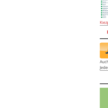
Kiez
Auc
Jede