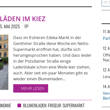
Searc
LÄDEN IM KIEZ
5. MAI 2025
FP
11. 
Dass im früheren Edeka-Markt in der
Par
Genthiner Straße diese Woche ein Netto-
12. 
Supermarkt eröffnet hat, dürfte sich
Off
herumgesprochen haben. Und dass leider
Nac
in der Potsdamer Straße einige
Ladenlokale schon eine Weile leer stehen,
12. 
auch. Aber seit ein paar Monaten gibt es
Les
wieder einen Blumenladen…
14. 
... MEHR LESEN
Ver
Ber
ONOMIE
BLUMENLADEN
FRISEUR
SUPERMARKT
,
,