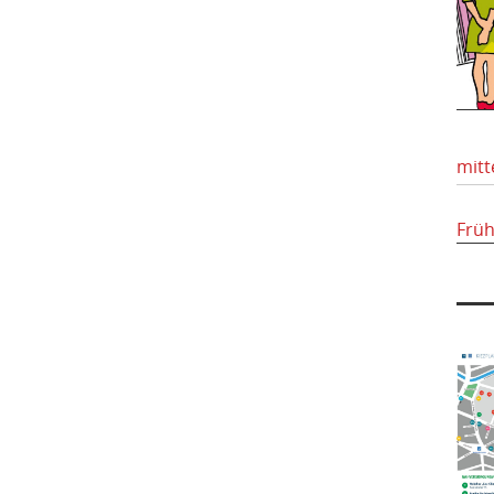
mitt
Frü