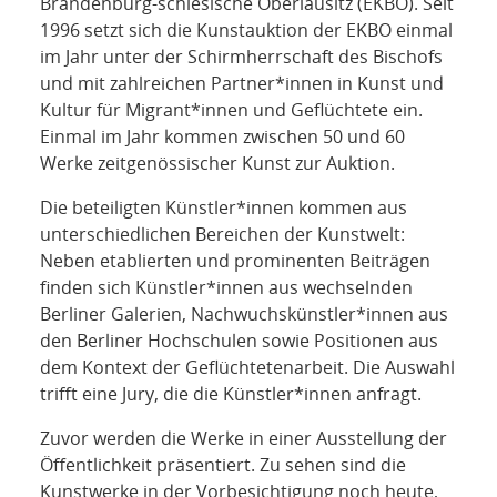
NETZWERK
Brandenburg-schlesische Oberlausitz (EKBO). Seit
1996 setzt sich die Kunstauktion der EKBO einmal
im Jahr unter der Schirmherrschaft des Bischofs
SPONSORING
und mit zahlreichen Partner*innen in Kunst und
Kultur für Migrant*innen und Geflüchtete ein.
KONTAKT
Einmal im Jahr kommen zwischen 50 und 60
Werke zeitgenössischer Kunst zur Auktion.
Die beteiligten Künstler*innen kommen aus
unterschiedlichen Bereichen der Kunstwelt:
Neben etablierten und prominenten Beiträgen
finden sich Künstler*innen aus wechselnden
Berliner Galerien, Nachwuchskünstler*innen aus
den Berliner Hochschulen sowie Positionen aus
dem Kontext der Geflüchtetenarbeit. Die Auswahl
trifft eine Jury, die die Künstler*innen anfragt.
Zuvor werden die Werke in einer Ausstellung der
Öffentlichkeit präsentiert. Zu sehen sind die
Kunstwerke in der Vorbesichtigung noch heute,